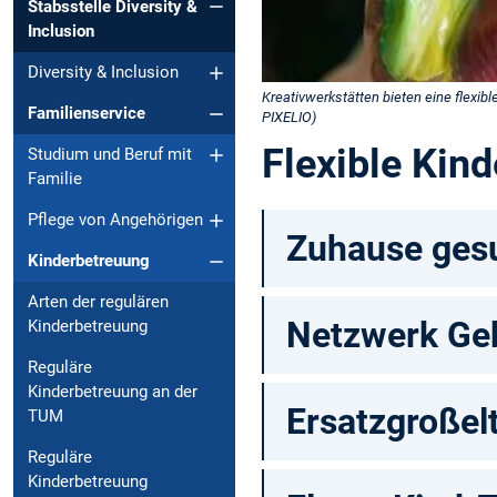
Stabsstelle Diversity &
Inclusion
Diversity & Inclusion
Kreativwerkstätten bieten eine flexibl
Familienservice
PIXELIO)
Flexible Kin
Studium und Beruf mit
Familie
Pflege von Angehörigen
Zuhause gesu
Kinderbetreuung
Arten der regulären
Netzwerk Geb
Kinderbetreuung
Reguläre
Kinderbetreuung an der
Ersatzgroßel
TUM
Reguläre
Kinderbetreuung