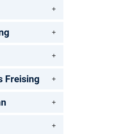
ing
 Freising
nn