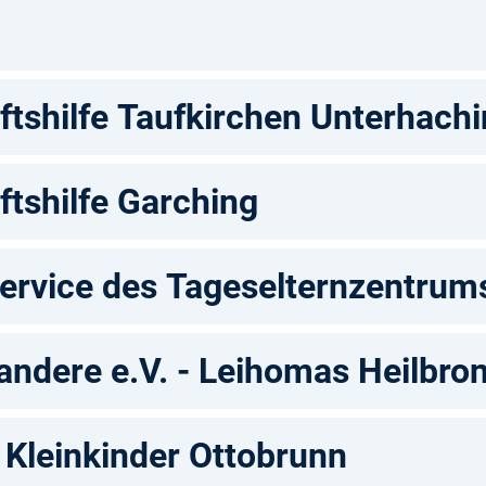
tshilfe Taufkirchen Unterhach
tshilfe Garching
Service des Tageselternzentrums
andere e.V. - Leihomas Heilbro
 Kleinkinder Ottobrunn