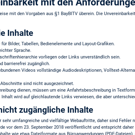
inbarkeit mit den Anforderung
eise mit den Vorgaben aus §1 BayBITV überein. Die Unvereinbarke
ie Inhalte
e für Bilder, Tabellen, Bedienelemente und Layout-Grafiken.
eichter Sprache.
schriftenhierarchie vorliegen oder Links unverständlich sein.
d barrierefrei zugänglich.
gebundenen Videos vollständige Audiodeskriptionen, Volltext-Alternat
Abschnitte sind nicht ausgezeichnet.
chreibung dienen, müssen um eine Anfahrtsbeschreibung in Textform
Inhalt wird auf gleichlautende Links verwiesen, die aber unterschie
icht zugängliche Inhalte
r sehr umfangreiche und vielfältige Webauftritte, daher sind Fehler 
rde vor dem 23. September 2018 veröffentlicht und entspricht daher
Inhalte wie etwa Dateiformate aus Büroanwendungen (PDF-Dateien), d