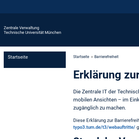
Zentrale Verwaltung
Technische Universität München
Startseite
Startseite
Barrierefreiheit
Erklärung zur
Die Zentrale IT der Technisc
mobilen Ansichten – im Ein
zugänglich zu machen.
Diese Erklärung zur Barrierefr
typo3.tum.de/t3/webauftritte/
g